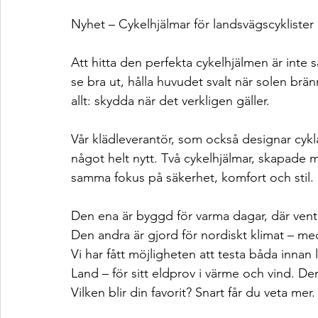
Nyhet – Cykelhjälmar för landsvägscyklister
Att hitta den perfekta cykelhjälmen är inte 
se bra ut, hålla huvudet svalt när solen brä
allt: skydda när det verkligen gäller.
Vår klädleverantör, som också designar cykla
något helt nytt. Två cykelhjälmar, skapade
samma fokus på säkerhet, komfort och stil.
Den ena är byggd för varma dagar, där venti
Den andra är gjord för nordiskt klimat – me
Vi har fått möjligheten att testa båda innan 
Land – för sitt eldprov i värme och vind. D
Vilken blir din favorit? Snart får du veta mer.