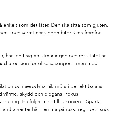
så enkelt som det låter. Den ska sitta som gjuten, 
nner – och varmt när vinden biter. Och framför 
r, har tagit sig an utmaningen och resultatet är 
 med precision för olika säsonger – men med 
lation och aerodynamik möts i perfekt balans. 
d värme, skydd och elegans i fokus.
lansering. En följer med till Lakonien – Sparta 
en andra väntar här hemma på rusk, regn och snö.