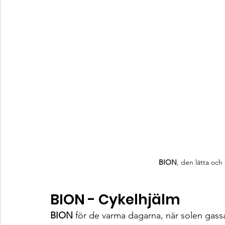
BION
, den lätta oc
BION - Cykelhjälm
BION
 för de varma dagarna, när solen gassa