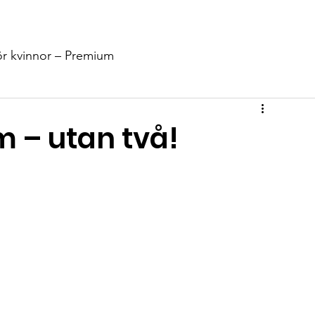
Stöd Oss
Nyheter
Events
Info
Kontakt
Shop
ör kvinnor – Premium
m – utan två!