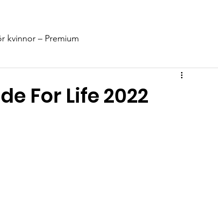
Stöd Oss
Nyheter
Events
Info
Kontakt
Shop
ör kvinnor – Premium
e For Life 2022