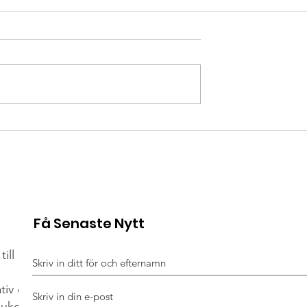
r första dagen
Håll ut – våren väntar i
r livet vid
Grekland ☀️🚴‍♂️
Få Senaste Nytt
till Hjärt-Lungfonden
ativ och cykelevent
sjukdom, hjärtstopp