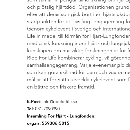
och plötslig hjärtdöd. Organisationen grund
efter att deras son gick bort i en hjärtsjukdo
startpunkten för ett livslångt engagemang för 
Genom cykelevent i Sverige och internatione
Life in medel till förmån för Hjärt-Lungfonden
medicinsk forskning inom hjärt- och lungsj
kunskapen om hur viktig forskningen är för f
Ride For Life kombinerar cykling, välgörenh
samhällsengagemang. Varje evenemang bidrar
som kan göra skillnad för barn och vuxna me
mål är att fortsätta utveckla cykelevent som 
en bättre och friskare framtid.
E-Post
:
info@rideforlife.se
Tel
: 031-7090990
Insamling För Hjärt - Lungfonden:
org.nr: 559306-5815