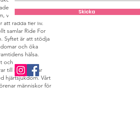
ades av föräldrar
Skicka
m, vilket blev
att rädda fler liv.
llt samlar Ride For
. Syftet är att stödja
ukdomar och öka
ramtidens hälsa.
et och
 till insamlingar
d hjärtsjukdom. Vårt
förenar människor för