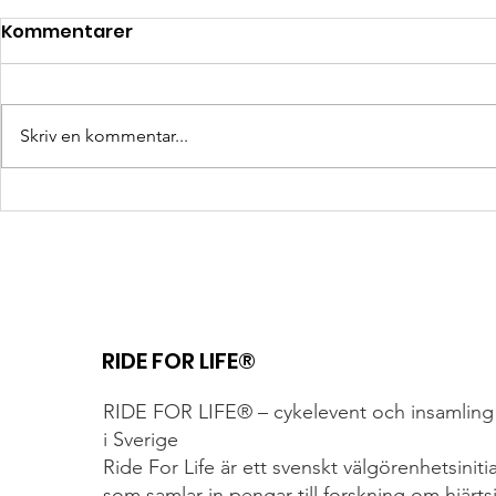
Kommentarer
Skriv en kommentar...
HERMES – När en enkel idé
Främlinga
blev en genomtänkt
– vänner fö
väska
målgång
RIDE FOR LIFE®
RIDE FOR LIFE® – cykelevent och insamling 
i Sverige
Ride For Life är ett svenskt välgörenhetsiniti
som samlar in pengar till forskning om hjärt