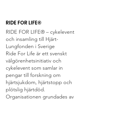
livet vid målgång
RIDE FOR LIFE®
RIDE FOR LIFE® – cykelevent
och insamling till Hjärt-
Lungfonden i Sverige
Ride For Life är ett svenskt
välgörenhetsinitiativ och
cykelevent som samlar in
pengar till forskning om
hjärtsjukdom, hjärtstopp och
plötslig hjärtdöd.
Organisationen grundades av
föräldrar efter att deras son gick
bort i en hjärtsjukdom, vilket
blev startpunkten för ett
livslångt engagemang för att