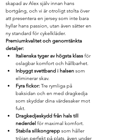
skapad av Alex själv innan hans 
bortgång, och vi är otroligt stolta över 
att presentera en jersey som inte bara 
hyllar hans passion, utan även sätter en 
ny standard för cykelkläder.
Premiumkvalitet och genomtänkta 
detaljer:
Italienska tyger av högsta klass
 för 
oslagbar komfort och hållbarhet.
Inbyggt svettband i halsen
 som 
eliminerar skav.
Fyra fickor:
 Tre rymliga på 
baksidan och en med dragkedja 
som skyddar dina värdesaker mot 
fukt.
Dragkedjeskydd från hals till 
nederdel
 för maximal komfort.
Stabila silikongrepp
 som håller 
tröjan perfekt på plats, även under 