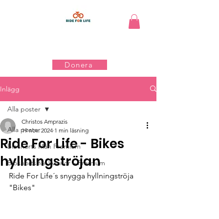
Donera
Inlägg
Alla poster
Christos Amprazis
Alla poster
19 nov. 2024
1 min läsning
Ride For Life - Bikes
Bibshorts Män Premium
hyllningströjan
Bibshorts för kvinnor – Premium
Ride For Life´s snygga hyllningströja 
"Bikes"