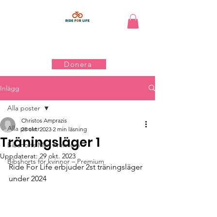
Donera
Inlägg
Alla poster
Christos Amprazis
Alla poster
28 okt. 2023
2 min läsning
Träningsläger 1
Bibshorts Män Premium
Uppdaterat:
29 okt. 2023
Bibshorts för kvinnor – Premium
Ride For Life erbjuder 2st träningsläger 
under 2024