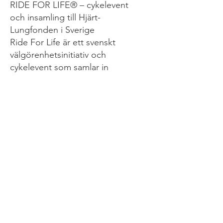
RIDE FOR LIFE® – cykelevent
och insamling till Hjärt-
Lungfonden i Sverige
Ride For Life är ett svenskt
välgörenhetsinitiativ och
cykelevent som samlar in
pengar till forskning om
hjärtsjukdom, hjärtstopp och
plötslig hjärtdöd.
Organisationen grundades av
föräldrar efter att deras son gick
bort i en hjärtsjukdom, vilket
blev startpunkten för ett
livslångt engagemang för att
rädda fler liv.
Genom cykelevent i Sverige och
internationellt samlar Ride For
Life in medel till förmån för