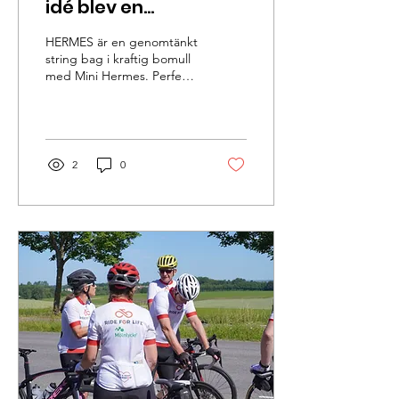
idé blev en
genomtänkt väska
HERMES är en genomtänkt
string bag i kraftig bomull
med Mini Hermes. Perfekt
för cykling, träning, resor
och vardagen. Upptäck
Ride For Life Collection.
2
0