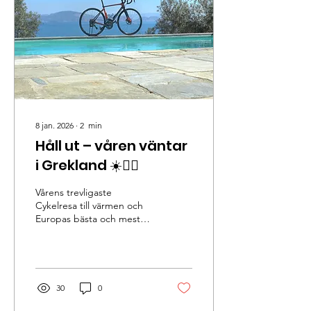
8 jan. 2026
∙
2
min
Håll ut – våren väntar
i Grekland ☀️🚴‍♂️
Vårens trevligaste
Cykelresa till värmen och
Europas bästa och mest
spännande vägar.
30
0