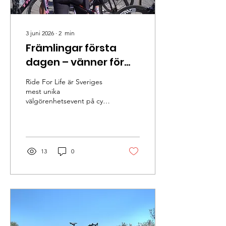
3 juni 2026
∙
2
min
Främlingar första
dagen – vänner för
livet vid målgång
Ride For Life är Sveriges
mest unika
välgörenhetsevent på cykel
som är till förmån för Hjärt
Lungfonden. 2026 Cyklar vi
från Stockholm till
Göteborg
13
0