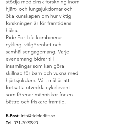
stödja medicinsk forskning inom
hjärt- och lungsjukdomar och
öka kunskapen om hur viktig
forskningen är för framtidens
hälsa.
Ride For Life kombinerar
cykling, välgörenhet och
samhällsengagemang. Varje
evenemang bidrar till
insamlingar som kan göra
skillnad för barn och vuxna med
hjärtsjukdom. Vårt mål är att
fortsätta utveckla cykelevent
som förenar människor för en
bättre och friskare framtid.
E-Post
:
info@rideforlife.se
Tel
:
031-7090990