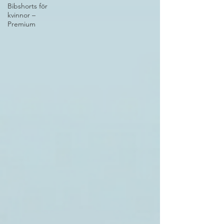
Bibshorts för
kvinnor –
Premium