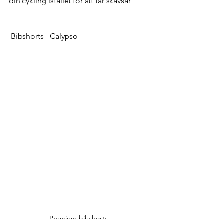
din cykling istället för att får skavsår.
 Bibshorts - Calypso
Premium bibshorts