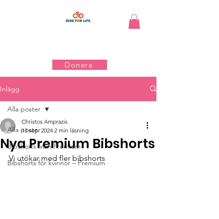
Donera
Inlägg
Alla poster
Christos Amprazis
Alla poster
13 sep. 2024
2 min läsning
Nya Premium Bibshorts
Bibshorts Män Premium
Vi utökar med fler bibshorts
Bibshorts för kvinnor – Premium