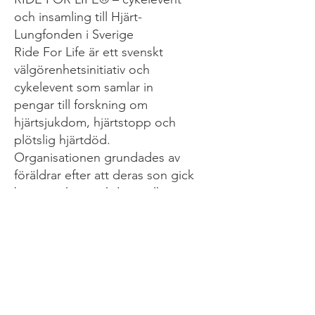
och insamling till Hjärt-
Lungfonden i Sverige
Ride For Life är ett svenskt
välgörenhetsinitiativ och
cykelevent som samlar in
pengar till forskning om
hjärtsjukdom, hjärtstopp och
plötslig hjärtdöd.
Organisationen grundades av
föräldrar efter att deras son gick
bort i en hjärtsjukdom, vilket
blev startpunkten för ett
livslångt engagemang för att
rädda fler liv.
Genom cykelevent i Sverige och
internationellt samlar Ride For
Life in medel till förmån för