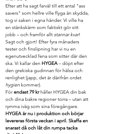
Efter att ha sagt farväl till ett antal "ass 
savers" som hellre ville flyga än skydda, 
tog vi saken i egna händer. Vi ville ha 
en stänkskärm som faktiskt gör sitt 
jobb – och framför allt 
stannar kvar
!
Sagt och gjort! Efter fyra månaders 
tester och finslipning har vi nu en 
egenutvecklad fena som sitter där den 
ska. Vi kallar den 
HYGEA
 – döpt efter 
den grekiska gudinnan för hälsa och 
renlighet (japp, det är därifrån ordet 
hygien
 kommer).
För 
endast 79 kr
 håller HYGEA din bak 
och dina bakre regioner torra – utan att 
rymma iväg som sina föregångare.
HYGEA är nu i produktion och börjar 
levereras första veckan i april. Skaffa en 
snarast då och låt din rumpa tacka 