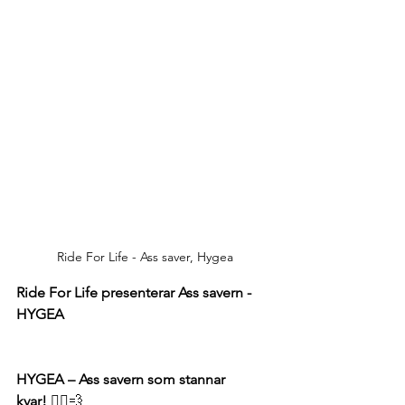
Ride For Life - Ass saver, Hygea
Ride For Life presenterar Ass savern - 
HYGEA
HYGEA – Ass savern som stannar 
kvar!
 🚴‍♂️💨