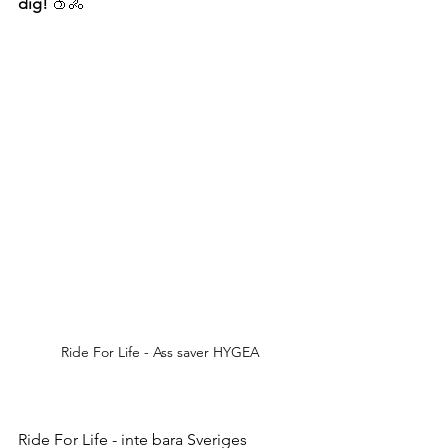
dig!
 🍑🚴
Ride For Life - Ass saver HYGEA
Ride For Life - inte bara Sveriges 