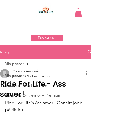
Donera
Inlägg
Alla poster
Christos Amprazis
Alla poster
18 feb. 2025
1 min läsning
Ride For Life - Ass
Bibshorts Män Premium
saver!
Bibshorts för kvinnor – Premium
Ride For Life´s Ass saver - Gör sitt jobb 
på riktigt