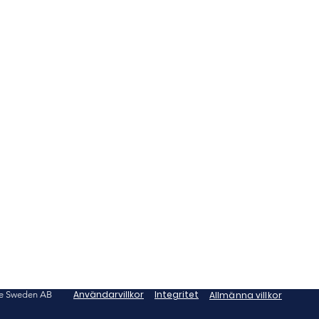
Användarvillkor
Integritet
ife Sweden AB
Allmänna villkor