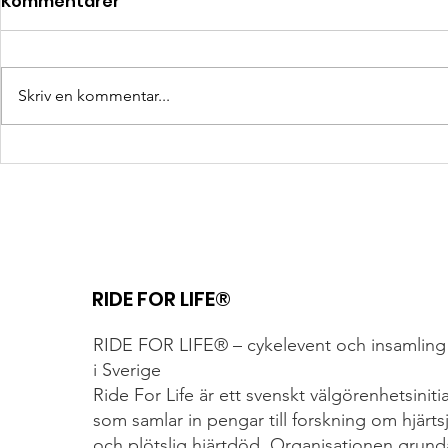
Kommentarer
Skriv en kommentar...
HERMES – När en enkel idé
Främlinga
blev en genomtänkt
– vänner fö
väska
målgång
RIDE FOR LIFE®
RIDE FOR LIFE® – cykelevent och insamling 
i Sverige
Ride For Life är ett svenskt välgörenhetsiniti
som samlar in pengar till forskning om hjärt
och plötslig hjärtdöd. Organisationen grund