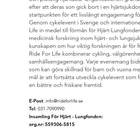
efter att deras son gick bort i en hjärtsjukdo
startpunkten för ett livslångt engagemang för 
Genom cykelevent i Sverige och internatione
Life in medel till förmån för Hjärt-Lungfonden
medicinsk forskning inom hjärt- och lungsj
kunskapen om hur viktig forskningen är för f
Ride For Life kombinerar cykling, välgörenh
samhällsengagemang. Varje evenemang bidrar
som kan göra skillnad för barn och vuxna me
mål är att fortsätta utveckla cykelevent som 
en bättre och friskare framtid.
E-Post
:
info@rideforlife.se
Tel
: 031-7090990
Insamling För Hjärt - Lungfonden:
org.nr: 559306-5815