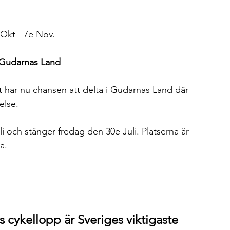
 Okt - 7e Nov.
ll Gudarnas Land
st har nu chansen att delta i Gudarnas Land där 
else.
i och stänger fredag den 30e Juli. Platserna är 
a. 
´s cykellopp är Sveriges viktigaste 