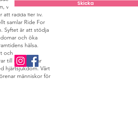
Skicka
m, vilket blev
att rädda fler liv.
llt samlar Ride For
. Syftet är att stödja
ukdomar och öka
ramtidens hälsa.
et och
 till insamlingar
d hjärtsjukdom. Vårt
förenar människor för