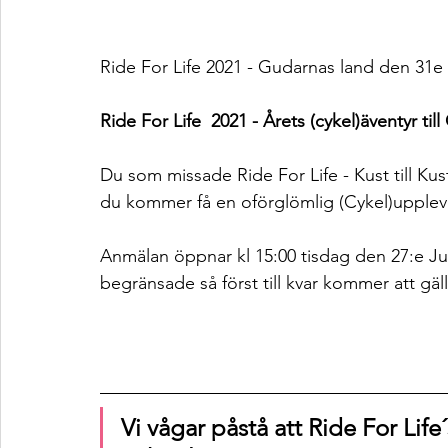
Ride For Life 2021 - Gudarnas land den 31e
Ride For Life  2021 - Årets (cykel)äventyr ti
Du som missade Ride For Life - Kust till Ku
du kommer få en oförglömlig (Cykel)upplev
Anmälan öppnar kl 15:00 tisdag den 27:e Jul
begränsade så först till kvar kommer att gäll
Vi vågar påstå att Ride For Life