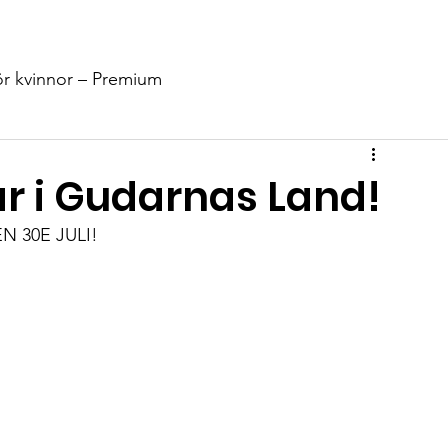
Stöd Oss
Nyheter
Events
Info
Kontakt
Shop
ör kvinnor – Premium
lar i Gudarnas Land!
 30E JULI!