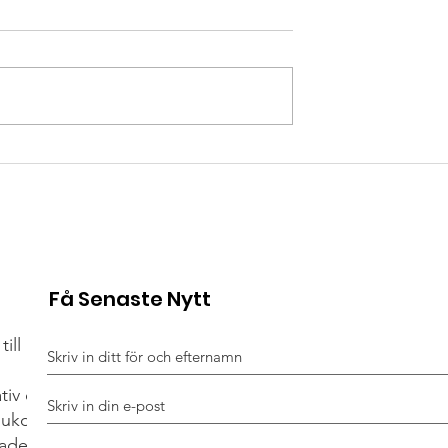
r första dagen
Håll ut – våren väntar i
r livet vid
Grekland ☀️🚴‍♂️
Få Senaste Nytt
till Hjärt-Lungfonden
ativ och cykelevent
sjukdom, hjärtstopp
ades av föräldrar