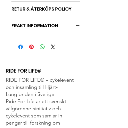
Cykelhandskar i Aero modell med
RETUR & ÅTERKÖPS POLICY
skön passform och fina material.
Bekväma, snygga och antagligen
Retur sker på kundens bekostnad
marknadens snyggaste
FRAKT INFORMATION
Återköp enligt Svensk distanslag
Frakt sker normalt som spårbart
paket eller som brev.
RIDE FOR LIFE®
RIDE FOR LIFE® – cykelevent
och insamling till Hjärt-
Lungfonden i Sverige
Ride For Life är ett svenskt
välgörenhetsinitiativ och
cykelevent som samlar in
pengar till forskning om