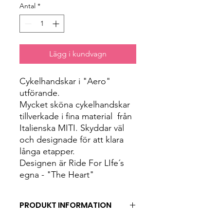
Antal
*
Lägg i kundvagn
Cykelhandskar i "Aero"
utförande.
Mycket sköna cykelhandskar
tillverkade i fina material från
Italienska MITI. Skyddar väl
och designade för att klara
långa etapper.
Designen är Ride For LIfe´s
egna - "The Heart"
PRODUKT INFORMATION