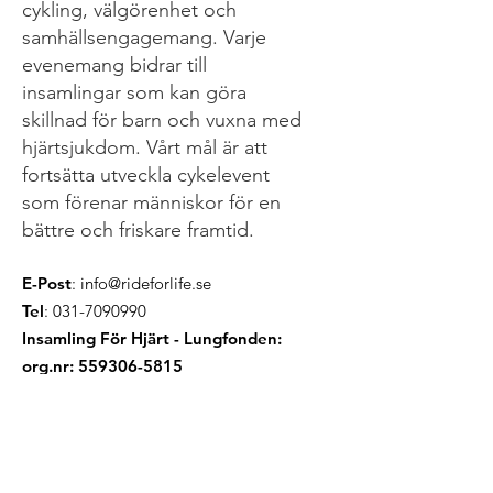
cykling, välgörenhet och
samhällsengagemang. Varje
evenemang bidrar till
insamlingar som kan göra
skillnad för barn och vuxna med
hjärtsjukdom. Vårt mål är att
fortsätta utveckla cykelevent
som förenar människor för en
bättre och friskare framtid.
E-Post
:
info@rideforlife.se
Tel
:
031-7090990
Insamling För Hjärt - Lungfonden:
org.nr:
559306-5815
Få Senaste Nytt