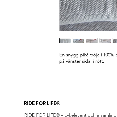
En snygg piké tröja i 100%
på vänster sida. i rött.
RIDE FOR LIFE®
RIDE FOR LIFE® – cykelevent och insamling 