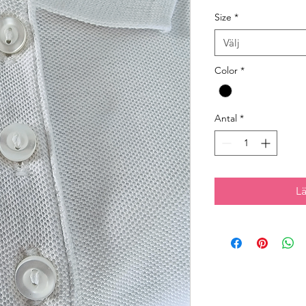
Size
*
Välj
Color
*
Antal
*
L