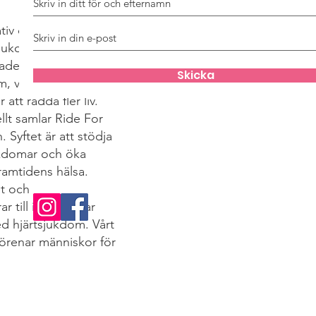
ativ och cykelevent
sjukdom, hjärtstopp
ades av föräldrar
Skicka
m, vilket blev
att rädda fler liv.
llt samlar Ride For
. Syftet är att stödja
ukdomar och öka
ramtidens hälsa.
et och
 till insamlingar
d hjärtsjukdom. Vårt
förenar människor för