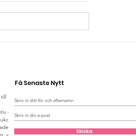
r första dagen
Håll ut – våren väntar i
r livet vid
Grekland ☀️🚴‍♂️
Få Senaste Nytt
till Hjärt-Lungfonden
ativ och cykelevent
sjukdom, hjärtstopp
ades av föräldrar
Skicka
m, vilket blev