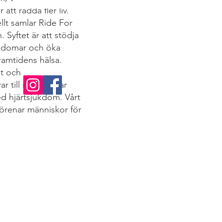
att rädda fler liv.
llt samlar Ride For
. Syftet är att stödja
ukdomar och öka
ramtidens hälsa.
et och
 till insamlingar
d hjärtsjukdom. Vårt
förenar människor för