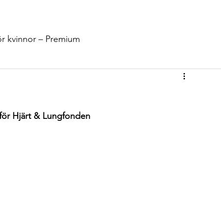
Stöd Oss
Nyheter
Events
Info
Kontakt
Shop
ör kvinnor – Premium
 för Hjärt & Lungfonden