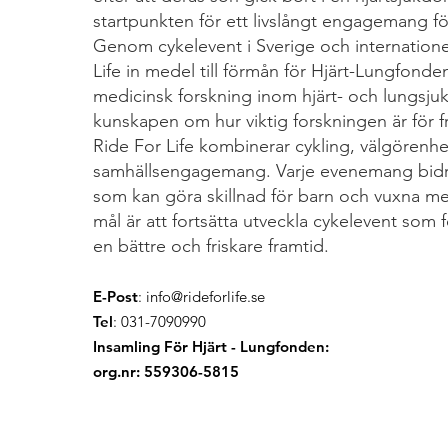
startpunkten för ett livslångt engagemang för 
Genom cykelevent i Sverige och internatione
Life in medel till förmån för Hjärt-Lungfonden
medicinsk forskning inom hjärt- och lungsj
kunskapen om hur viktig forskningen är för f
Ride For Life kombinerar cykling, välgörenh
samhällsengagemang. Varje evenemang bidrar
som kan göra skillnad för barn och vuxna me
mål är att fortsätta utveckla cykelevent som 
en bättre och friskare framtid.
E-Post
:
info@rideforlife.se
Tel
: 031-7090990
Insamling För Hjärt - Lungfonden:
org.nr: 559306-5815