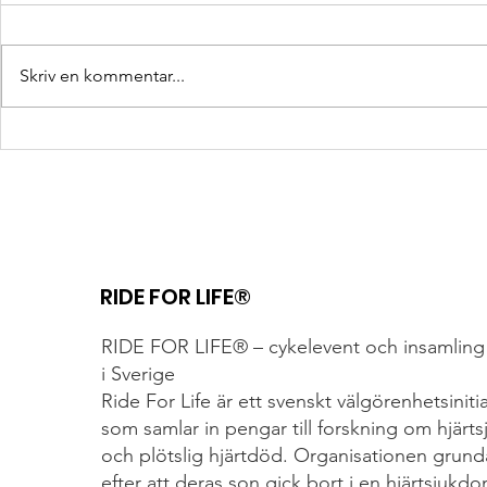
Skriv en kommentar...
HERMES – När en enkel idé
Främlinga
blev en genomtänkt
– vänner fö
väska
målgång
RIDE FOR LIFE®
RIDE FOR LIFE® – cykelevent och insamling 
i Sverige
Ride For Life är ett svenskt välgörenhetsiniti
som samlar in pengar till forskning om hjärt
och plötslig hjärtdöd. Organisationen grund
efter att deras son gick bort i en hjärtsjukdo